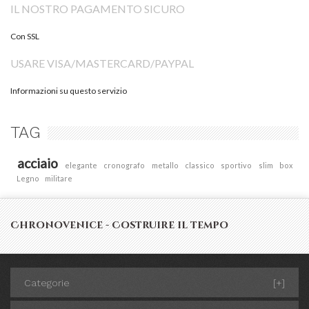
IL NOSTRO PAGAMENTO SICURO
Con SSL
USARE VISA/MASTERCARD/PAYPAL
Informazioni su questo servizio
TAG
acciaio
elegante
cronografo
metallo
classico
sportivo
slim
box
Legno
militare
Chronovenice - Costruire il tempo
Categorie
[+]