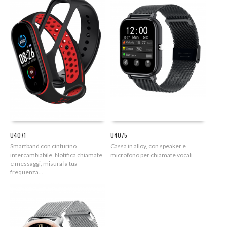
U4071
U4075
Smartband con cinturino
Cassa in alloy, con speaker e
intercambiabile. Notifica chiamate
microfono per chiamate vocali
e messaggi, misura la tua
frequenza...