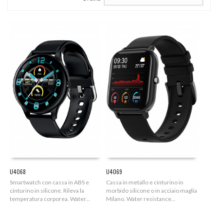
U4068
U4069
Smartwatch con cassa in ABS e
Cassa in metallo e cinturino in
cinturino in silicone. Rileva la
morbido silicone o in acciaio maglia
temperatura corporea. Water...
Milano. Water resistance...