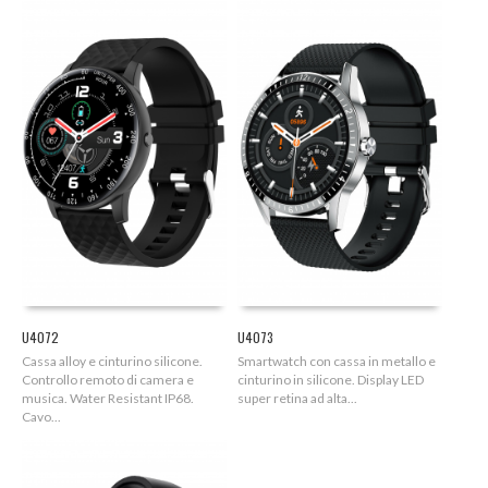
U4072
U4073
Cassa alloy e cinturino silicone.
Smartwatch con cassa in metallo e
Controllo remoto di camera e
cinturino in silicone. Display LED
musica. Water Resistant IP68.
super retina ad alta...
Cavo...