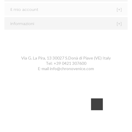
Il mio account
[+]
Informazioni
[+]
CONTATTACI
ChronoVenice
Via G. La Pira, 13 30027 S.Donà di Piave (VE) Italy
Tel: +39 0421 307600
E-mail
info@chronovenice.com
NEWSLETTER