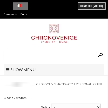
CARRELLO
(VUOTO)
IT
Benvenuti
Entra
COSTRUIRE IL TEMPO
SHOW MENU
OROLOGI
>
SMARTWATCH PERSONALIZZABILI
Ci sono 7 prodotti.
Ordina