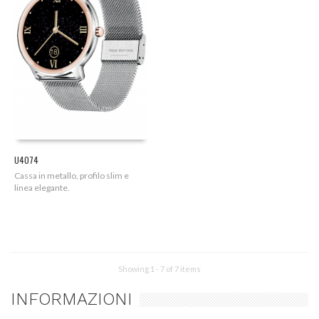
U4074
Cassa in metallo, profilo slim e
linea elegante.
Showing 1 - 7 of 7 items
INFORMAZIONI