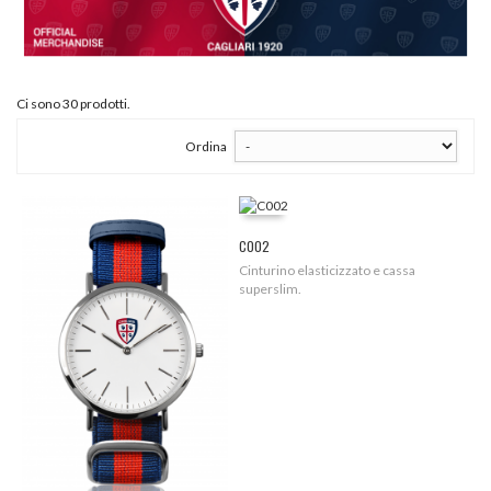
Ci sono 30 prodotti.
Ordina
C002
Cinturino elasticizzato e cassa
superslim.