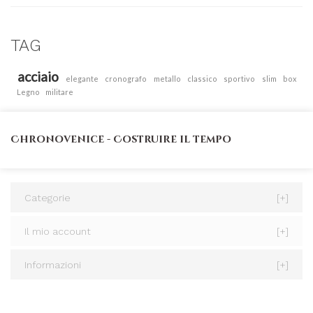
TAG
acciaio
elegante
cronografo
metallo
classico
sportivo
slim
box
Legno
militare
Chronovenice - Costruire il tempo
Categorie
[+]
Il mio account
[+]
Informazioni
[+]
CONTATTACI