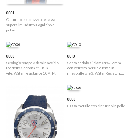
C001
Cinturino elasticizzato e cassa
superslim, adatto a ogni tipo di
polso.
C006
C010
Orologio tempo e data in acciaio,
Cassa acciaio di diametro 39 mm
fondello e corona chiusi a
con vetro minerale e lente in
vite. Water resistance 10 ATM.
rilievo alle ore 3. Water Resistant...
C008
Cassa metallo con cinturino in pelle