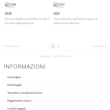
C028
C031
Cassa metallo con finitura lucida e
Cassa plastica con finitura opaca e
tessuto spina di pesce
cinturino in silicone
Precedente
Successivo
1
2
Showing 1 - 24 of 30 items
INFORMAZIONI
Consegna
Note legali
Termini e condizioni d'uso
Pagamento sicuro
I nostri negozi