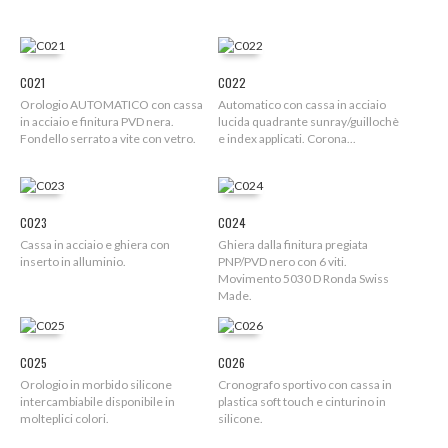
C021
C022
Orologio AUTOMATICO con cassa
Automatico con cassa in acciaio
in acciaio e finitura PVD nera.
lucida quadrante sunray/guillochè
Fondello serrato a vite con vetro.
e index applicati. Corona...
C023
C024
Cassa in acciaio e ghiera con
Ghiera dalla finitura pregiata
inserto in alluminio.
PNP/PVD nero con 6 viti.
Movimento 5030 D Ronda Swiss
Made.
C025
C026
Orologio in morbido silicone
Cronografo sportivo con cassa in
intercambiabile disponibile in
plastica soft touch e cinturino in
molteplici colori.
silicone.