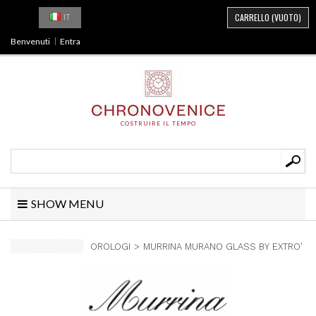
CARRELLO
(VUOTO)
IT
Benvenuti
Entra
COSTRUIRE IL TEMPO
SHOW MENU
OROLOGI
>
MURRINA MURANO GLASS BY EXTRO'