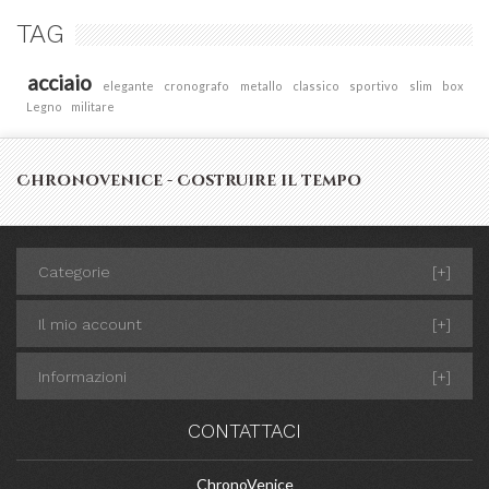
TAG
acciaio
elegante
cronografo
metallo
classico
sportivo
slim
box
Legno
militare
Chronovenice - Costruire il tempo
Categorie
[+]
Il mio account
[+]
Informazioni
[+]
CONTATTACI
ChronoVenice