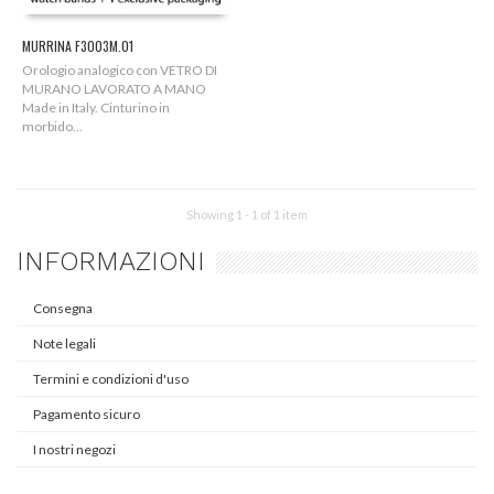
MURRINA F3003M.01
Orologio analogico con VETRO DI
MURANO LAVORATO A MANO
Made in Italy. Cinturino in
morbido...
Showing 1 - 1 of 1 item
INFORMAZIONI
Consegna
Note legali
Termini e condizioni d'uso
Pagamento sicuro
I nostri negozi