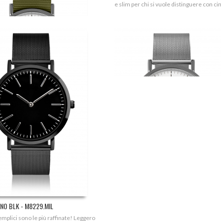
e slim per chi si vuole distinguere con cin
SLIM MILANO - M8229.MIL
Le cose semplici sono le più raffinate! L
e slim per chi si vuole distinguere con cin
ANO BLK - M8229.MIL
mplici sono le più raffinate! Leggero