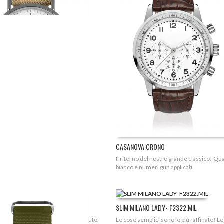
turino elastico adattabile a ogni...
CASANOVA CRONO
Il ritorno del nostro grande classico! Q
bianco e numeri gun applicati.
O MAN - M8250
SLIM MILANO LADY- F2322.MIL
rsottile e cinturino NATO in tessuto.
Le cose semplici sono le più raffinate! L