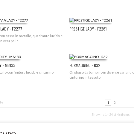
 LADY - F2277
PRESTIGE LADY - F2261
on cassa in metallo, quadrante lucido e
in vera pelle
Y - M8133
FORMAGGINO - R32
llo con finitura lucida e cinturino
Orologio da bambino in diverse varianti 
cinturino in tessuto
te
1
2
Showing 1 - 24 of 46 items