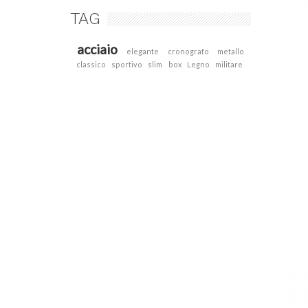
TAG
acciaio
elegante
cronografo
metallo
classico
sportivo
slim
box
Legno
militare
SLIM STR
Le cose se