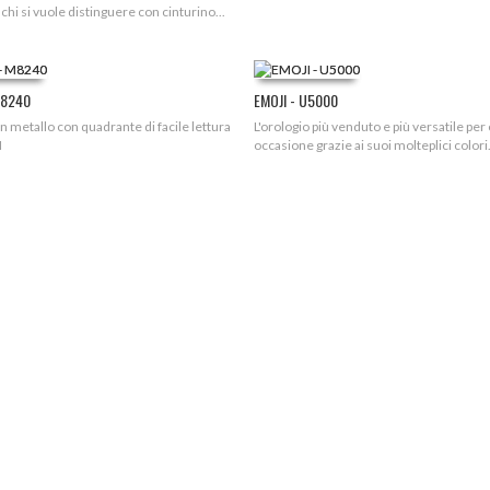
 chi si vuole distinguere con cinturino...
M8240
EMOJI - U5000
n metallo con quadrante di facile lettura
L'orologio più venduto e più versatile per
M
occasione grazie ai suoi molteplici colori