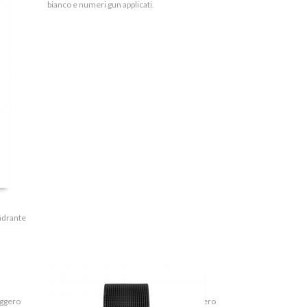
bianco e numeri gun applicati.
uadrante
SLIM MILANO LADY- F2322BLK.MIL
eggero
Le cose semplici sono le più raffinate! Leggero