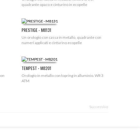
quadrante opaco e cinturino in ecopelle
PRESTIGE - M8131
Un orologio con cassa in metallo, quadrante con
numeri applicati e cinturino ecopelle
TEMPEST - M8201
con
Orologio in metallo con topring in alluminio. WR 3
ATM
Successivo