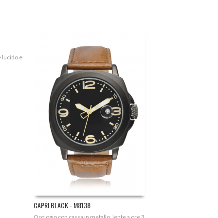
 lucido e
CAPRI BLACK - M8138
Orologio con cassa in metallo, lente a ore 3,