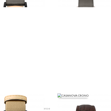
ETCH MAN - M8229
mplici sono le più raffinate! Leggero e