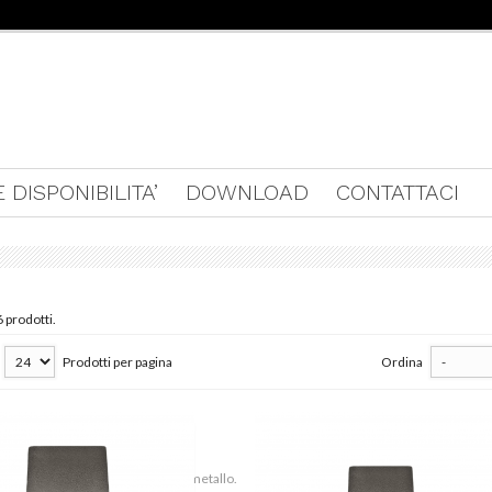
 DISPONIBILITA’
DOWNLOAD
CONTATTACI
 prodotti.
Prodotti per pagina
Ordina
 - M8279
LADY ROMANOV - F2362
aneo tre lancette con ghiera in metallo.
Contemporaneo tre lancette con ghiera i