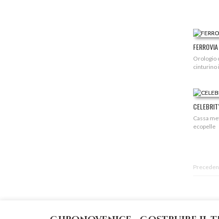
FERROVIA
Orologio c
cinturino 
CELEBRIT
Cassa meta
ecopelle
Preceden