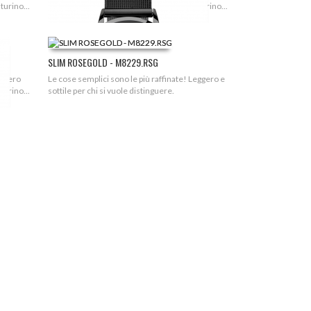
turino...
e slim per chi si vuole distinguere con cinturino...
SLIM ROSEGOLD - M8229.RSG
eggero
Le cose semplici sono le più raffinate! Leggero e
turino...
sottile per chi si vuole distinguere.