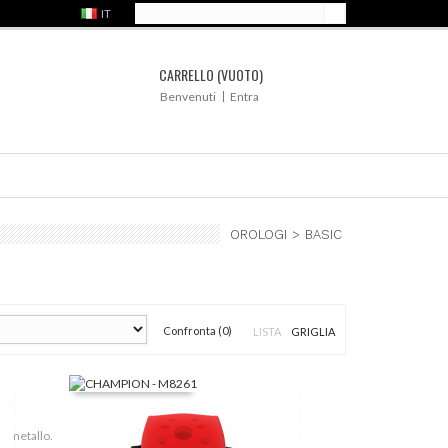
IT
CARRELLO
(VUOTO)
Benvenuti
Entra
OROLOGI
>
BASIC
Confronta (
0
)
LISTA
GRIGLIA
n metallo.