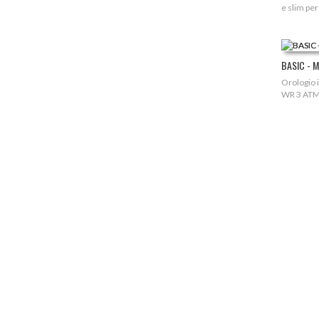
e slim per
BASIC - 
Orologio i
WR 3 AT