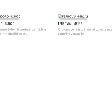
O - U3020
FERROVIA - M8142
in morbido silicone intercambiabile
Orologio con cassa in metallo, quadrante
e in molteplici colori.
cinturino vera pelle