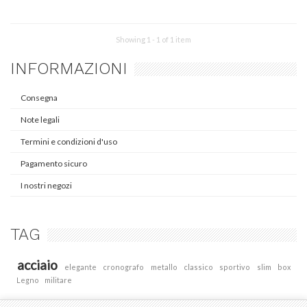
Showing 1 - 1 of 1 item
INFORMAZIONI
Consegna
Note legali
Termini e condizioni d'uso
Pagamento sicuro
I nostri negozi
TAG
acciaio
elegante
cronografo
metallo
classico
sportivo
slim
box
Legno
militare