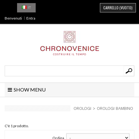
CARRELLO
(VUOTO)
IT
Benvenuti
Entra
COSTRUIRE IL TEMPO
SHOW MENU
OROLOGI
>
OROLOGI BAMBINO
C'è 1 prodotto.
Ordina