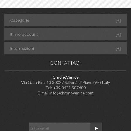
Categorie
[+]
Il mio account
[+]
Informazioni
[+]
CONTATTACI
ChronoVenice
Via G. La Pira, 13 30027 S.Donà di Piave (VE) Italy
Tel: +39 0421 307600
E-mail
info@chronovenice.com