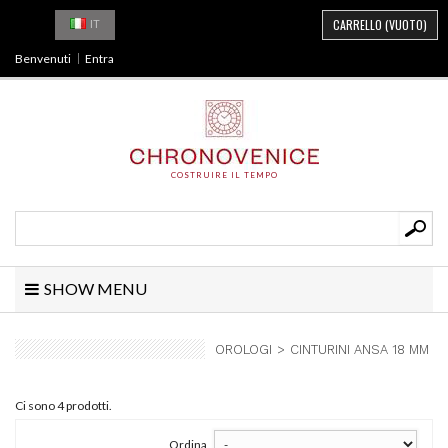
CARRELLO
(VUOTO)
IT
Benvenuti
Entra
COSTRUIRE IL TEMPO
SHOW MENU
OROLOGI
>
CINTURINI ANSA 18 MM
Ci sono 4 prodotti.
Ordina