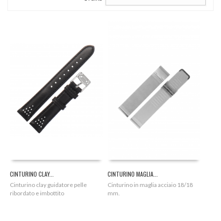
CINTURINO CLAY...
CINTURINO MAGLIA...
Cinturino clay guidatore pelle
Cinturino in maglia acciaio 18/18
ribordato e imbottito
mm.