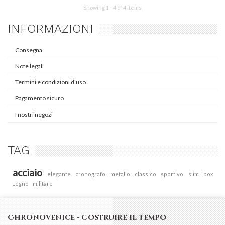
Showing 1 - 4 of 4 items
INFORMAZIONI
Consegna
Note legali
Termini e condizioni d'uso
Pagamento sicuro
I nostri negozi
TAG
acciaio
elegante
cronografo
metallo
classico
sportivo
slim
box
Legno
militare
Chronovenice - Costruire il tempo