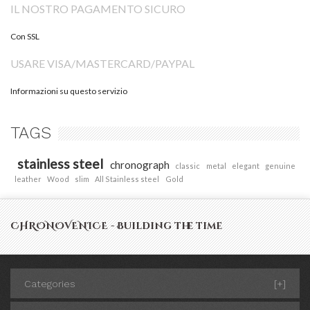
IL NOSTRO PAGAMENTO SICURO
Con SSL
USARE VISA/MASTERCARD/PAYPAL
Informazioni su questo servizio
TAGS
stainless steel
chronograph
classic
metal
elegant
genuine
leather
Wood
slim
All Stainless steel
Gold
CHRONOVENICE - Building the time
Categories
[+]